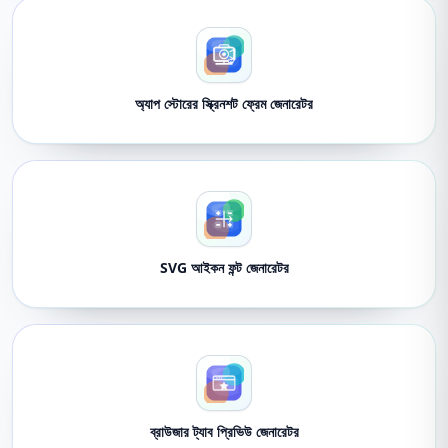
অ্যাপ স্টোরের স্ক্রিনশট ফ্রেম জেনারেটর
SVG আইকন ফন্ট জেনারেটর
ব্রাউজার ট্যাব প্রিভিউ জেনারেটর