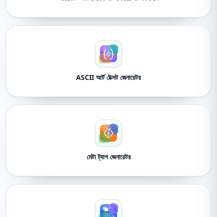
ASCII আর্ট টেক্সট জেনারেটর
মেটা ট্যাগ জেনারেটর