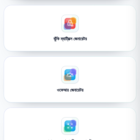
ঝুঁকি ম্যাট্রিক্স জেনারেটর
ওকেআর জেনারেটর