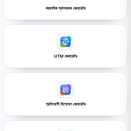
বহুভাষিক স্থানধারক জেনারেটর
UTM জেনারেটর
প্রতিযোগী বিশ্লেষণ জেনারেটর