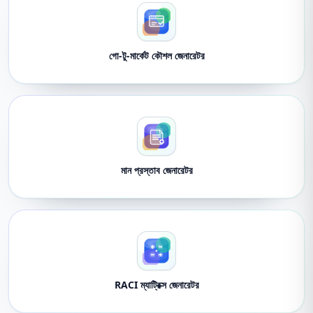
গো-টু-মার্কেট কৌশল জেনারেটর
মান প্রস্তাব জেনারেটর
RACI ম্যাট্রিক্স জেনারেটর