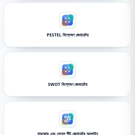
PESTEL বিশ্লেষণ জেনারেটর
SWOT বিশ্লেষণ জেনারেটর
বারকোড এবং লেবেল শীট জেনারেটর অনলাইন