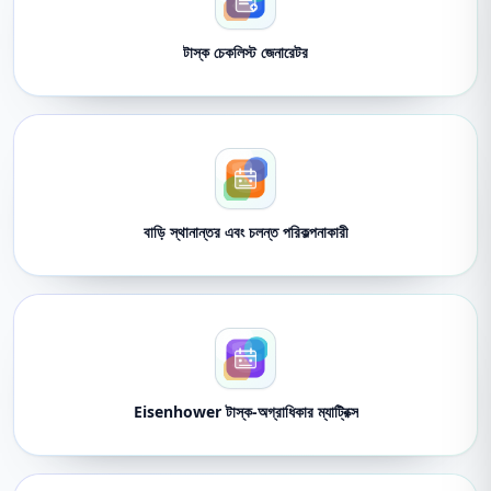
টাস্ক চেকলিস্ট জেনারেটর
বাড়ি স্থানান্তর এবং চলন্ত পরিকল্পনাকারী
Eisenhower টাস্ক-অগ্রাধিকার ম্যাট্রিক্স