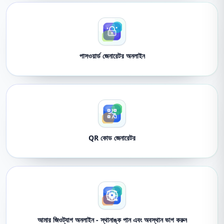
পাসওয়ার্ড জেনারেটর অনলাইন
QR কোড জেনারেটর
আমার জিওট্যাগ অনলাইন - স্থানাঙ্ক পান এবং অবস্থান ভাগ করুন