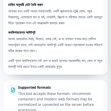
চাহিদা অনুযায়ী ডেটা তৈরি করুন
আপনার যখন একটি অনন্য শনাক্তকারী, একটি স্ক্যানযোগ্য QR কোড, নমুনা
বিষয়বস্তু, এলোমেলো মান বা ফর্ম, লেআউট, স্ক্রিপ্ট বা পরীক্ষার ক্ষেত্রে একটি প্রস্তুত
স্ট্রিং প্রয়োজন তখন এই সরঞ্জামগুলি ব্যবহার করুন৷
কনফিগারযোগ্য আউটপুট
অনেক জেনারেটরে দৈর্ঘ্য, বিন্যাস, অক্ষর সেট, রং বা ফলাফল গণনার জন্য সেটিংস
অন্তর্ভুক্ত থাকে, তাই জেনারেটেড আউটপুট একটি সাধারণ স্থানধারক হওয়ার পরিবর্তে
সঠিক কাজের সাথে মেলে।
একটি পৃথক অ্যাপ্লিকেশন সেট আপ না করেই আপনার প্রয়োজনীয় মান, কোড বা নমুনা
সামগ্রী তৈরি করতে উপরে একটি জেনারেটর খুলুন৷
Supported formats
This tool accepts these formats. Uncommon
containers and modern web formats may be
normalized or converted on the server before
processing.