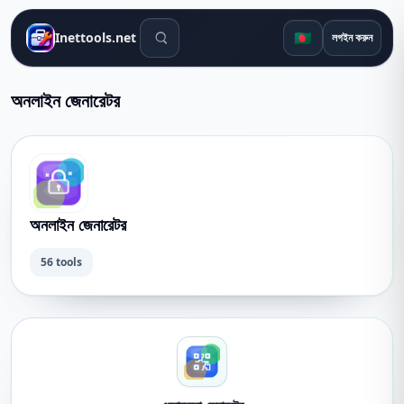
সার্চ টুলস
🇧🇩
Inettools.net
লগইন করুন
অনলাইন জেনারেটর
অনলাইন জেনারেটর
56 tools