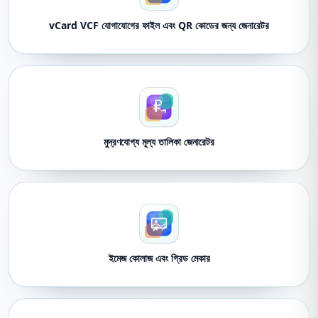
vCard VCF যোগাযোগের ফাইল এবং QR কোডের জন্য জেনারেটর
মুদ্রণযোগ্য মূল্য তালিকা জেনারেটর
ইমেজ কোলাজ এবং গ্রিড মেকার