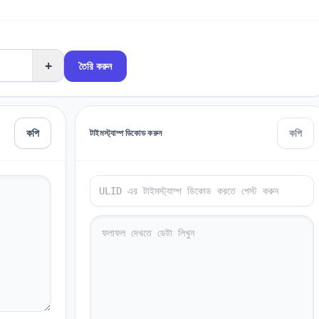
+
তৈরি করুন
কপি
কপি
টাইমস্ট্যাম্প ডিকোড করুন