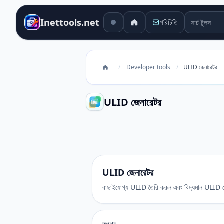
সার্চ টুলস
Inettools.net
পরিচিতি
/
Developer tools
/
ULID জেনারেটর
ULID জেনারেটর
ULID জেনারেটর
ULID জেনারেটর
বাছাইযোগ্য ULID তৈরি করুন এবং বিদ্যমান ULID থ