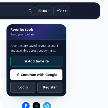
🇧🇩
BN
লগইন করুন
Favorite tools
Build your tool list
Favorites are saved to your account
and available across subdomains.
Add favorite
G
Continue with Google
Login
Register