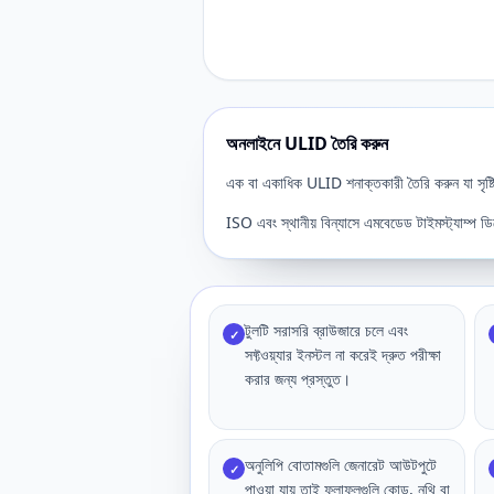
অনলাইনে ULID তৈরি করুন
এক বা একাধিক ULID শনাক্তকারী তৈরি করুন যা সৃষ্ট
ISO এবং স্থানীয় বিন্যাসে এমবেডেড টাইমস্ট্যাম্
টুলটি সরাসরি ব্রাউজারে চলে এবং
✓
সফ্টওয়্যার ইনস্টল না করেই দ্রুত পরীক্ষা
করার জন্য প্রস্তুত।
অনুলিপি বোতামগুলি জেনারেট আউটপুটে
✓
পাওয়া যায় তাই ফলাফলগুলি কোড, নথি বা