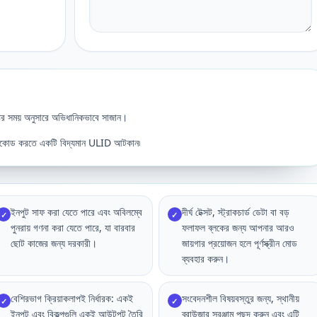
ির সময় অনুসারে অভিধানিকভাবে সাজান।
প ডিকোড করতে একটি বিদ্যমান ULID আটকান৷
ইনপুট সাফ করা যেতে পারে এবং অবিলম্বে
দীর্ঘ টেক্সট, স্ট্রাকচার্ড ডেটা বা বড়
✓
✓
পুনরায় গণনা করা যেতে পারে, যা বারবার
ফলাফল ব্লকের জন্য আপনার আরও
ছোট কাজের জন্য দরকারী।
জায়গার প্রয়োজন হলে পূর্ণস্ক্রীন মোড
ব্যবহার করুন।
বেশিরভাগ ক্রিয়াকলাপই নির্ধারক: একই
সংবেদনশীল বিষয়বস্তুর জন্য, স্থানীয়
✓
✓
ইনপুট এবং বিকল্পগুলি একই আউটপুট তৈরি
ব্রাউজার সরঞ্জাম পছন্দ করুন এবং এটি