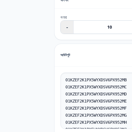
অপশন
গণনা
-
আউটপুট