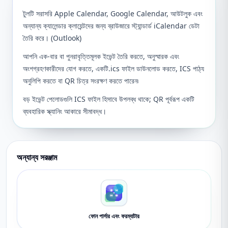
টুলটি সরাসরি Apple Calendar, Google Calendar, আউটলুক এবং
অন্যান্য ক্যালেন্ডার ক্লায়েন্টদের জন্য ব্রাউজারে স্ট্যান্ডার্ড iCalendar ডেটা
তৈরি করে। (Outlook)
আপনি এক-বার বা পুনরাবৃত্তিমূলক ইভেন্ট তৈরি করতে, অনুস্মারক এবং
অংশগ্রহণকারীদের যোগ করতে, একটি.ics ফাইল ডাউনলোড করতে, ICS পাঠ্য
অনুলিপি করতে বা QR চিত্র সংরক্ষণ করতে পারেন৷
বড় ইভেন্ট পেলোডগুলি ICS ফাইল হিসাবে উপলব্ধ থাকে; QR পূর্বরূপ একটি
ব্যবহারিক স্ক্যানিং আকারে সীমাবদ্ধ।
অন্যান্য সরঞ্জাম
ফোন পার্সার এবং ফরম্যাটার