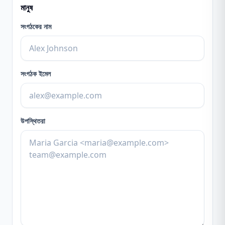
মানুষ
সংগঠকের নাম
সংগঠক ইমেল
উপস্থিতরা