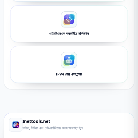
এইচটিএমএল কনভার্টারে মার্কডাউন
IPv4 রেঞ্জ এক্সপেন্ডার
Inettools.net
ফাইল, মিডিয়া এবং নেটওয়ার্কিংয়ের জন্য অনলাইন টুল