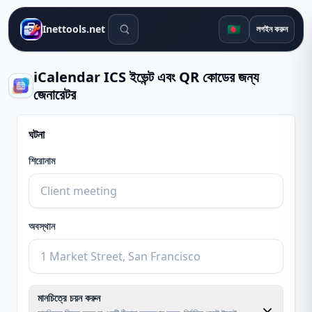
সার্চ টুলস
🇧🇩
Inettools.net
লগইন করুন
iCalendar ICS ইভেন্ট এবং QR কোডের জন্য
জেনারেটর
ঘটনা
শিরোনাম
অবস্থান
মানচিত্রে চয়ন করুন