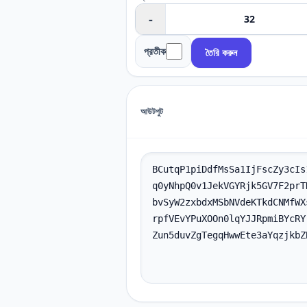
-
প্রতীক
তৈরি করুন
আউটপুট