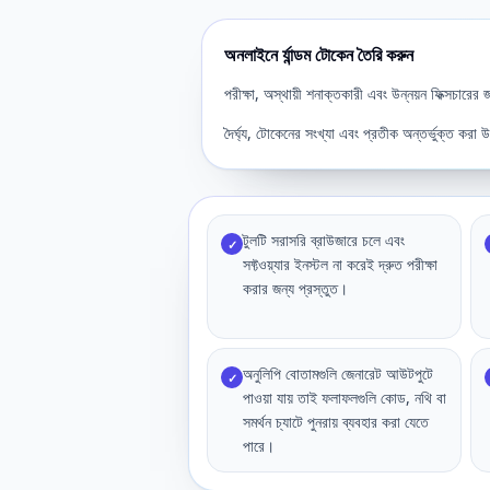
অনলাইনে র্যান্ডম টোকেন তৈরি করুন
পরীক্ষা, অস্থায়ী শনাক্তকারী এবং উন্নয়ন ফিক্সচারের জন্
দৈর্ঘ্য, টোকেনের সংখ্যা এবং প্রতীক অন্তর্ভুক্ত করা
টুলটি সরাসরি ব্রাউজারে চলে এবং
✓
সফ্টওয়্যার ইনস্টল না করেই দ্রুত পরীক্ষা
করার জন্য প্রস্তুত।
অনুলিপি বোতামগুলি জেনারেট আউটপুটে
✓
পাওয়া যায় তাই ফলাফলগুলি কোড, নথি বা
সমর্থন চ্যাটে পুনরায় ব্যবহার করা যেতে
পারে।