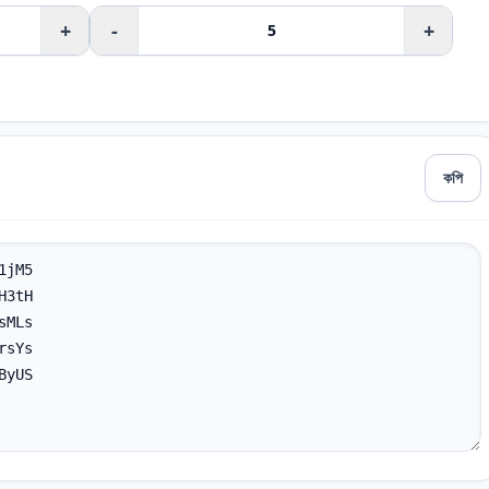
+
-
+
কপি