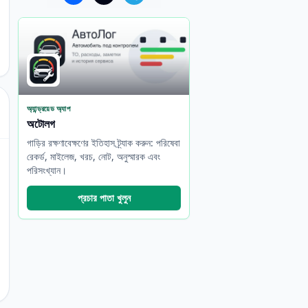
অ্যান্ড্রয়েড অ্যাপ
অটোলগ
গাড়ির রক্ষণাবেক্ষণের ইতিহাস ট্র্যাক করুন: পরিষেবা
রেকর্ড, মাইলেজ, খরচ, নোট, অনুস্মারক এবং
পরিসংখ্যান।
প্রচার পাতা খুলুন