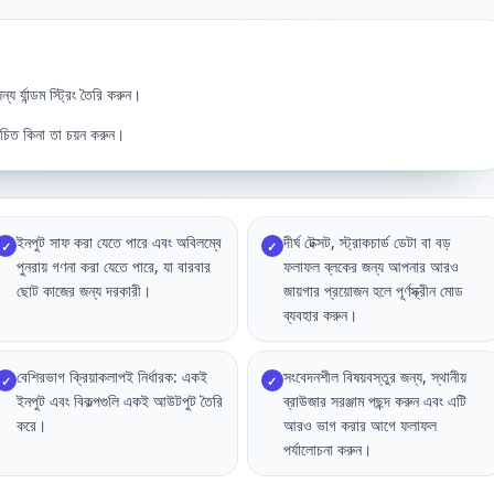
য র্যান্ডম স্ট্রিং তৈরি করুন।
 উচিত কিনা তা চয়ন করুন।
ইনপুট সাফ করা যেতে পারে এবং অবিলম্বে
দীর্ঘ টেক্সট, স্ট্রাকচার্ড ডেটা বা বড়
✓
✓
পুনরায় গণনা করা যেতে পারে, যা বারবার
ফলাফল ব্লকের জন্য আপনার আরও
ছোট কাজের জন্য দরকারী।
জায়গার প্রয়োজন হলে পূর্ণস্ক্রীন মোড
ব্যবহার করুন।
বেশিরভাগ ক্রিয়াকলাপই নির্ধারক: একই
সংবেদনশীল বিষয়বস্তুর জন্য, স্থানীয়
✓
✓
ইনপুট এবং বিকল্পগুলি একই আউটপুট তৈরি
ব্রাউজার সরঞ্জাম পছন্দ করুন এবং এটি
করে।
আরও ভাগ করার আগে ফলাফল
পর্যালোচনা করুন।