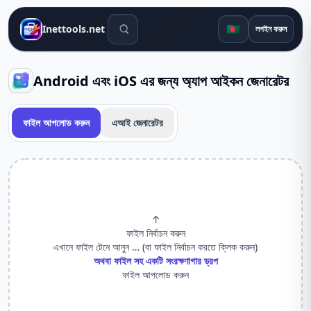
সার্চ টুলস
🇧🇩
Inettools.net
লগইন করুন
Android এবং iOS এর জন্য অ্যাপ আইকন জেনারেটর
ফাইল আপলোড করুন
এআই জেনারেটর
↑
ফাইল নির্বাচন করুন
এখানে ফাইল টেনে আনুন … (বা ফাইল নির্বাচন করতে ক্লিক করুন)
অথবা ফাইল সহ একটি সংরক্ষণাগার ড্রপ
ফাইল আপলোড করুন