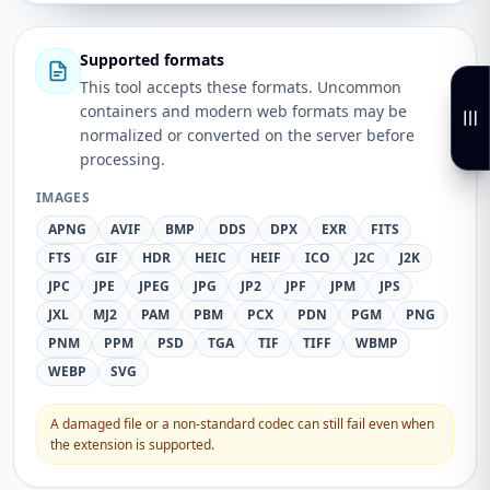
Supported formats
This tool accepts these formats. Uncommon
containers and modern web formats may be
normalized or converted on the server before
processing.
IMAGES
APNG
AVIF
BMP
DDS
DPX
EXR
FITS
FTS
GIF
HDR
HEIC
HEIF
ICO
J2C
J2K
JPC
JPE
JPEG
JPG
JP2
JPF
JPM
JPS
JXL
MJ2
PAM
PBM
PCX
PDN
PGM
PNG
PNM
PPM
PSD
TGA
TIF
TIFF
WBMP
WEBP
SVG
A damaged file or a non-standard codec can still fail even when
the extension is supported.