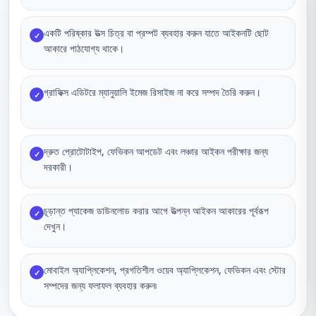
একটি পরিষ্কার উত্স চিত্র বা প্রম্পট ব্যবহার করুন যাতে আইকনটি ছোট
✓
আকারে পাঠযোগ্য থাকে।
গ্রাফিক্স এডিটরে ম্যানুয়ালি ইমেজ রিসাইজ না করে সম্পদ তৈরি করুন।
✓
দ্রুত প্রোটোটাইপ, ফেভিকন আপডেট এবং লঞ্চার আইকন পরীক্ষার জন্য
✓
দরকারী।
চূড়ান্ত প্যাকেজ ডাউনলোড করার আগে উত্পন্ন আইকন আকারের পূর্বরূপ
✓
দেখুন।
মোবাইল অ্যাপ্লিকেশন, প্রগতিশীল ওয়েব অ্যাপ্লিকেশন, ফেভিকন এবং স্টোর
✓
সম্পদের জন্য ফলাফল ব্যবহার করুন৷