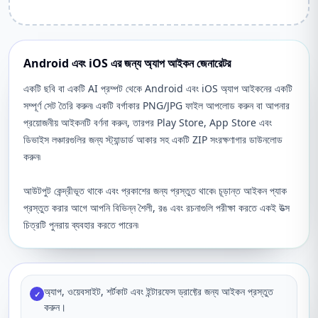
Android এবং iOS এর জন্য অ্যাপ আইকন জেনারেটর
একটি ছবি বা একটি AI প্রম্পট থেকে Android এবং iOS অ্যাপ আইকনের একটি
সম্পূর্ণ সেট তৈরি করুন৷ একটি বর্গাকার PNG/JPG ফাইল আপলোড করুন বা আপনার
প্রয়োজনীয় আইকনটি বর্ণনা করুন, তারপর Play Store, App Store এবং
ডিভাইস লঞ্চারগুলির জন্য স্ট্যান্ডার্ড আকার সহ একটি ZIP সংরক্ষণাগার ডাউনলোড
করুন৷
আউটপুট কেন্দ্রীভূত থাকে এবং প্রকাশের জন্য প্রস্তুত থাকে৷ চূড়ান্ত আইকন প্যাক
প্রস্তুত করার আগে আপনি বিভিন্ন শৈলী, রঙ এবং রচনাগুলি পরীক্ষা করতে একই উত্স
চিত্রটি পুনরায় ব্যবহার করতে পারেন৷
অ্যাপ, ওয়েবসাইট, শর্টকাট এবং ইন্টারফেস ড্রাফ্টের জন্য আইকন প্রস্তুত
✓
করুন।