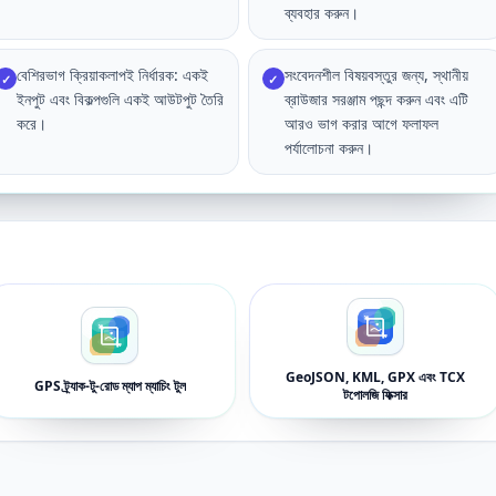
ব্যবহার করুন।
বেশিরভাগ ক্রিয়াকলাপই নির্ধারক: একই
সংবেদনশীল বিষয়বস্তুর জন্য, স্থানীয়
✓
✓
ইনপুট এবং বিকল্পগুলি একই আউটপুট তৈরি
ব্রাউজার সরঞ্জাম পছন্দ করুন এবং এটি
করে।
আরও ভাগ করার আগে ফলাফল
পর্যালোচনা করুন।
GeoJSON, KML, GPX এবং TCX
GPS ট্র্যাক-টু-রোড ম্যাপ ম্যাচিং টুল
টপোলজি ফিক্সার