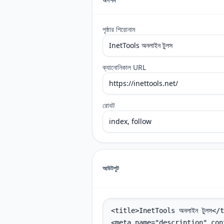
অপশন
পৃষ্ঠার শিরোনাম
ক্যানোনিকাল URL
রোবট
আউটপুট