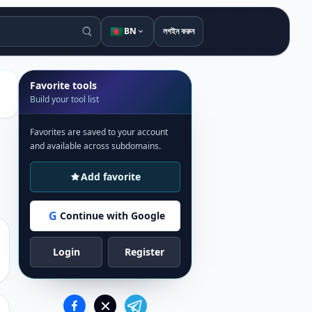
🇧🇩
BN
লগইন করুন
Favorite tools
Build your tool list
Favorites are saved to your account
and available across subdomains.
Add favorite
G
Continue with Google
Login
Register