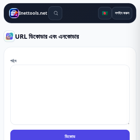
সার্চ টুলস
🇧🇩
Inettools.net
লগইন করুন
URL ডিকোডার এবং এনকোডার
পাঠ্য
ডিকোড