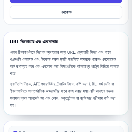
এনকোড
URL ডিকোডার এবং এনকোডার
ওয়েব ঠিকানাগুলিতে নিরাপদ ব্যবহারের জন্য URL, ক্যোয়ারী স্ট্রিং এবং পাঠ্য
খণ্ডগুলি এনকোড এবং ডিকোড করুন৷ টুলটি সংরক্ষিত অক্ষরকে শতাংশ-এনকোডেড
ফর্মে রূপান্তর করে এবং এনকোড করা স্ট্রিংগুলিকে পঠনযোগ্য পাঠ্যে ফিরিয়ে আনতে
পারে৷
পুনঃনির্দেশ লিঙ্ক, API প্যারামিটার, ট্র্যাকিং ট্যাগ, কপি করা URL, ফর্ম ডেটা বা
ঠিকানাগুলিতে আন্তর্জাতিক অক্ষরগুলির সাথে কাজ করার সময় এটি ব্যবহার করুন৷
ফলাফল দ্রুত আপডেট হয় এবং কোড, ডকুমেন্টেশন বা ব্রাউজার পরীক্ষায় কপি করা
যায়।