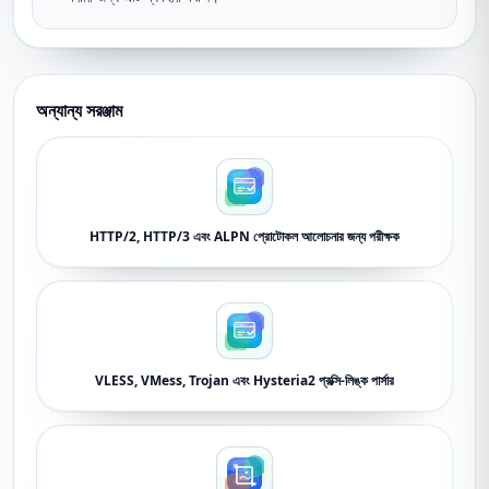
অন্যান্য সরঞ্জাম
HTTP/2, HTTP/3 এবং ALPN প্রোটোকল আলোচনার জন্য পরীক্ষক
VLESS, VMess, Trojan এবং Hysteria2 প্রক্সি-লিঙ্ক পার্সার