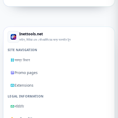
Inettools.net
ফাইল, মিডিয়া এবং নেটওয়ার্কিংয়ের জন্য অনলাইন টুল
SITE NAVIGATION
সমস্ত বিভাগ
Promo pages
Extensions
LEGAL INFORMATION
পরিচিতি