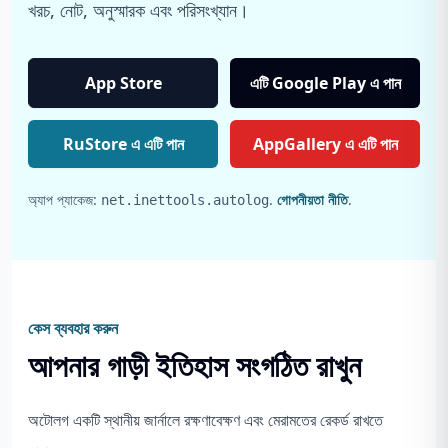
খরচ, নোট, অনুস্মারক এবং পরিসংখ্যান।
App Store
এটি Google Play এ পান
RuStore এ এটি পান
AppGallery এ এটি পান
অ্যাপ প্যাকেজ:
.
গোপনীয়তা নীতি
.
net.inettools.autolog
কেস ব্যবহার করুন
আপনার গাড়ী ইতিহাস সংগঠিত রাখুন
অটোলগ একটি স্থানীয় জার্নালে রক্ষণাবেক্ষণ এবং মেরামতের রেকর্ড রাখতে