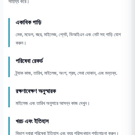
সাহায্য করে।
একাধিক গাড়ি
মেক, মডেল, বছর, মাইলেজ, প্লেট, ভিআইএন এবং নোট সহ গাড়ি যোগ
করুন।
পরিষেবা রেকর্ড
ট্র্যাক কাজ, তারিখ, মাইলেজ, অংশ, শ্রম, সেবা দোকান, এবং মন্তব্য.
রক্ষণাবেক্ষণ অনুস্মারক
মাইলেজ এবং তারিখ অনুসারে আসন্ন কাজ দেখুন।
খরচ এবং ইতিহাস
বিভাগ দ্বারা পরিষেবা ইতিহাস এবং ব্যয় পরিসংখ্যান পর্যালোচনা করুন।