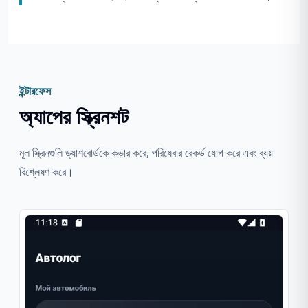
ইন্টারফেস
অ্যাপের স্ক্রিনশট
মূল স্ক্রিনগুলি ড্যাশবোর্ডকে কভার করে, পরিষেবার রেকর্ড যোগ করে এবং ব্যয়
বিশ্লেষণ করে।