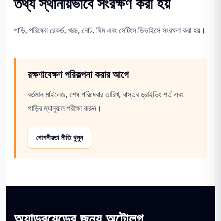
তথ্য স্থানীয়ভাবে সংরক্ষণ করা হয়
গাড়ি, পরিষেবা রেকর্ড, খরচ, নোট, থিম এবং সেটিংস ডিভাইসে সংরক্ষণ করা হয়।
রক্ষণাবেক্ষণ পরিকল্পনা করার আগে
বর্তমান মাইলেজ, শেষ পরিষেবার তারিখ, বাস্তব ড্রাইভিং শর্ত এবং
গাড়ির ম্যানুয়াল পরীক্ষা করুন।
গোপনীয়তা নীতি খুলুন
অ্যান্ড্রয়েডের জন্য অটোলগ