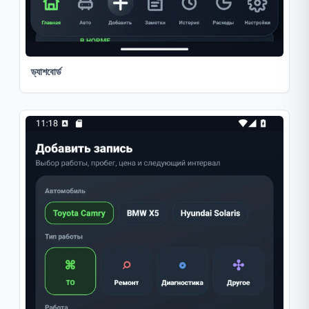
ড্যাশবোর্ড