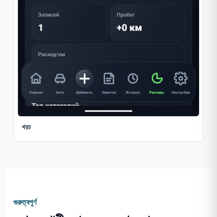
খরচ
গুরুত্বপূর্ণ