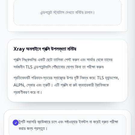
এন্ডপয়েন্ট স্ট্যাটাস দেখতে মনিটর চালান।
Xray অনলাইনে প্রক্সি উপলব্ধতা মনিটর
প্রক্সি লিঙ্কগুলির একটি ছোট তালিকা পেস্ট করুন এবং সার্ভার থেকে তাদের
সর্বজনীন TLS এন্ডপয়েন্টগুলি পৌঁছানোর যোগ্য কিনা তা পরীক্ষা করুন৷
প্রতিবেদনটি পরিবহন-স্তরের স্বাস্থ্যের উপর দৃষ্টি নিবদ্ধ করে: TLS হ্যান্ডশেক,
ALPN, স্কোর এবং ত্রুটি। এটি প্রক্সি বা রুট ব্যবহারকারী ট্রাফিককে
প্রমাণীকরণ করে না।
টুলটি সরাসরি ব্রাউজারে চলে এবং সফ্টওয়্যার ইনস্টল না করেই দ্রুত পরীক্ষা
✓
করার জন্য প্রস্তুত।