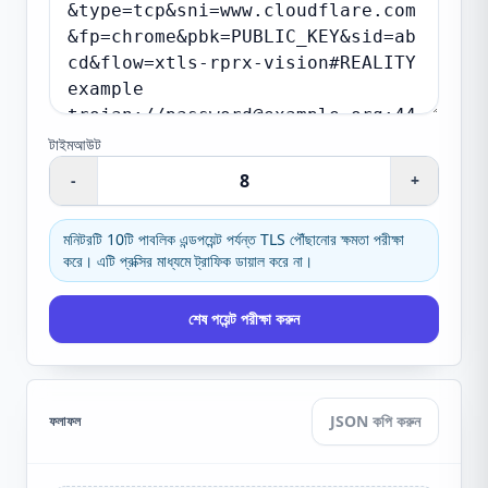
টাইমআউট
-
+
মনিটরটি 10টি পাবলিক এন্ডপয়েন্ট পর্যন্ত TLS পৌঁছানোর ক্ষমতা পরীক্ষা
করে। এটি প্রক্সির মাধ্যমে ট্রাফিক ডায়াল করে না।
শেষ পয়েন্ট পরীক্ষা করুন
JSON কপি করুন
ফলাফল