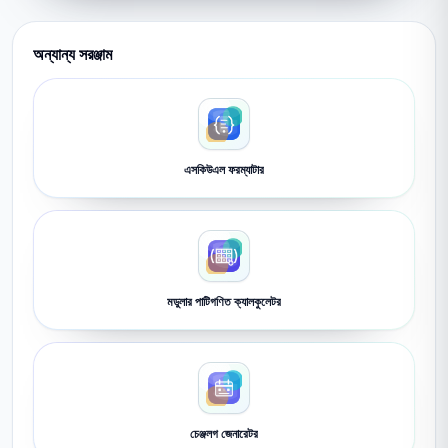
অন্যান্য সরঞ্জাম
এসকিউএল ফরম্যাটার
মডুলার পাটিগণিত ক্যালকুলেটর
চেঞ্জলগ জেনারেটর