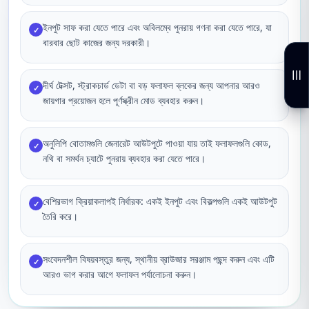
ইনপুট সাফ করা যেতে পারে এবং অবিলম্বে পুনরায় গণনা করা যেতে পারে, যা
✓
বারবার ছোট কাজের জন্য দরকারী।
দীর্ঘ টেক্সট, স্ট্রাকচার্ড ডেটা বা বড় ফলাফল ব্লকের জন্য আপনার আরও
✓
জায়গার প্রয়োজন হলে পূর্ণস্ক্রীন মোড ব্যবহার করুন।
অনুলিপি বোতামগুলি জেনারেট আউটপুটে পাওয়া যায় তাই ফলাফলগুলি কোড,
✓
নথি বা সমর্থন চ্যাটে পুনরায় ব্যবহার করা যেতে পারে।
বেশিরভাগ ক্রিয়াকলাপই নির্ধারক: একই ইনপুট এবং বিকল্পগুলি একই আউটপুট
✓
তৈরি করে।
সংবেদনশীল বিষয়বস্তুর জন্য, স্থানীয় ব্রাউজার সরঞ্জাম পছন্দ করুন এবং এটি
✓
আরও ভাগ করার আগে ফলাফল পর্যালোচনা করুন।