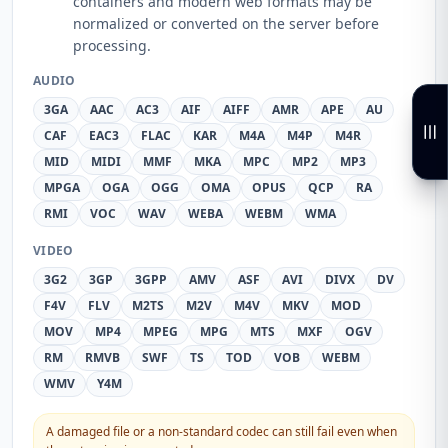
containers and modern web formats may be
normalized or converted on the server before
processing.
AUDIO
3GA
AAC
AC3
AIF
AIFF
AMR
APE
AU
CAF
EAC3
FLAC
KAR
M4A
M4P
M4R
MID
MIDI
MMF
MKA
MPC
MP2
MP3
MPGA
OGA
OGG
OMA
OPUS
QCP
RA
RMI
VOC
WAV
WEBA
WEBM
WMA
VIDEO
3G2
3GP
3GPP
AMV
ASF
AVI
DIVX
DV
F4V
FLV
M2TS
M2V
M4V
MKV
MOD
MOV
MP4
MPEG
MPG
MTS
MXF
OGV
RM
RMVB
SWF
TS
TOD
VOB
WEBM
WMV
Y4M
A damaged file or a non-standard codec can still fail even when