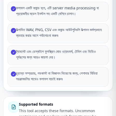
ফলাফল একটি কমান্ড হলে, এটি server media processing বা
✓
প্রয়োজনীয় মডেল ইনস্টল সহ একটি মেশিনে চালান।
উত্পাদিত WAV, PNG, CSV এবং কমান্ড আউটপুটগুলি উত্পাদন কর্মপ্রবাহে
✓
ব্যবহার করার আগে পর্যালোচনা করুন৷
ট্যাবলেট এবং ডেস্কটপে ফুলস্ক্রিন মোড ওয়েভফর্ম, টেবিল এবং ভিডিও
✓
পূর্বরূপের জন্য আরও জায়গা দেয়।
চূড়ান্ত সম্প্রচার, পডকাস্ট বা বিজ্ঞাপন বিতরণের জন্য, পেশাদার মিডিয়া
✓
সরঞ্জামগুলির সাথেও ফলাফল যাচাই করুন৷
Supported formats
This tool accepts these formats. Uncommon