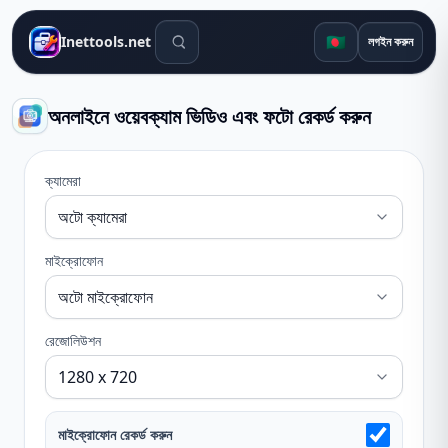
সার্চ টুলস
🇧🇩
Inettools.net
লগইন করুন
অনলাইনে ওয়েবক্যাম ভিডিও এবং ফটো রেকর্ড করুন
ক্যামেরা
মাইক্রোফোন
রেজোলিউশন
মাইক্রোফোন রেকর্ড করুন