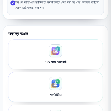
সমাপ্ত ফাইলগুলি ব্রাউজারে স্থানীয়ভাবে তৈরি করা হয় এবং ফলাফল প্যানেল
✓
থেকে ডাউনলোড করা যায়।
অন্যান্য সরঞ্জাম
CSS ফিল্টার খেলার মাঠ
শার্পেন ফিল্টার