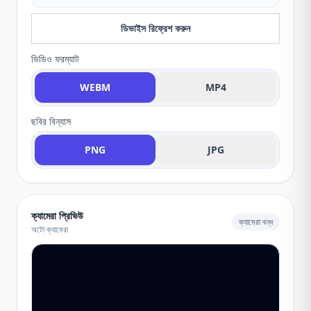
ডিভাইস রিফ্রেশ করুন
ভিডিও ফরম্যাট
WEBM
MP4
ছবির বিন্যাস
PNG
JPG
ক্যামেরা প্রিভিউ
ক্যামেরা বন্ধ
অটো ক্যামেরা