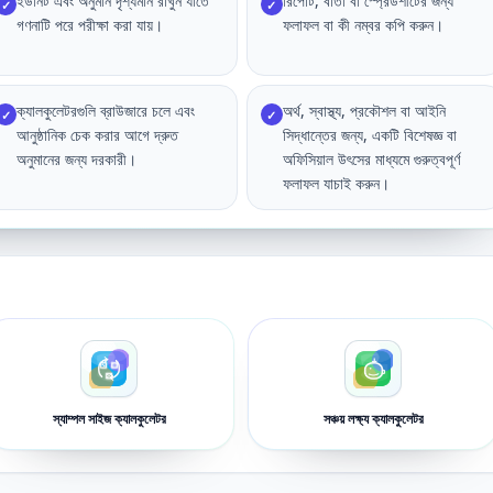
ইউনিট এবং অনুমান দৃশ্যমান রাখুন যাতে
রিপোর্ট, বার্তা বা স্প্রেডশীটের জন্য
✓
✓
গণনাটি পরে পরীক্ষা করা যায়।
ফলাফল বা কী নম্বর কপি করুন।
ক্যালকুলেটরগুলি ব্রাউজারে চলে এবং
অর্থ, স্বাস্থ্য, প্রকৌশল বা আইনি
✓
✓
আনুষ্ঠানিক চেক করার আগে দ্রুত
সিদ্ধান্তের জন্য, একটি বিশেষজ্ঞ বা
অনুমানের জন্য দরকারী।
অফিসিয়াল উৎসের মাধ্যমে গুরুত্বপূর্ণ
ফলাফল যাচাই করুন।
স্যাম্পল সাইজ ক্যালকুলেটর
সঞ্চয় লক্ষ্য ক্যালকুলেটর