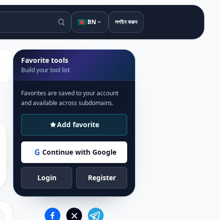
🇧🇩
BN
লগইন করুন
Favorite tools
Build your tool list
Favorites are saved to your account
and available across subdomains.
Add favorite
G
Continue with Google
Login
Register