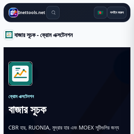
সার্চ টুলস
🇧🇩
Inettools.net
লগইন করুন
বাজার সূচক - ক্রোম এক্সটেনশন
ক্রোম এক্সটেনশন
বাজার সূচক
CBR হার, RUONIA, মুদ্রার হার এবং MOEX সূচীগুলির জন্য