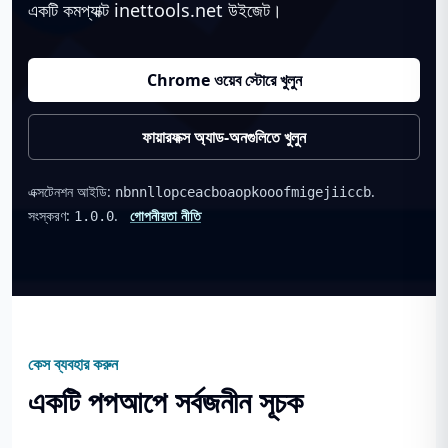
একটি কমপ্যাক্ট inettools.net উইজেট।
Chrome ওয়েব স্টোরে খুলুন
ফায়ারফক্স অ্যাড-অনগুলিতে খুলুন
এক্সটেনশন আইডি:
.
nbnnllopceacboaopkooofmigejiiccb
সংস্করণ:
.
গোপনীয়তা নীতি
1.0.0
কেস ব্যবহার করুন
একটি পপআপে সর্বজনীন সূচক