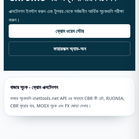
এক্সটেনশন ইনস্টল করুন এবং টুলবার থেকে সর্বজনীন আর্থিক সূচকগুলি পরীক্ষা
করুন।
ক্রোম ওয়েব স্টোর
ফায়ারফক্স অ্যাড-অন
বাজার সূচক - ক্রোম এক্সটেনশন
বাজার সূচকগুলি inettools.net API এর মাধ্যমে CBR কী রেট, RUONIA,
CBR মুদ্রার হার, MOEX সূচক এবং FX জোড়া দেখায়।