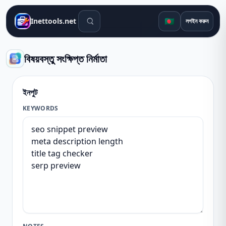
সার্চ টুলস
🇧🇩
Inettools.net
লগইন করুন
বিষয়বস্তু সংক্ষিপ্ত নির্মাতা
ইনপুট
KEYWORDS