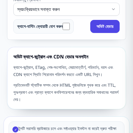
ক্যাশে-বাস্টিং ক্যোয়ারী যোগ করুন
অডিট হেডার
অডিট ক্যাশে-কন্ট্রোল এবং CDN হেডার অনলাইন
ক্যাশে-কন্ট্রোল, ETag, শেষ-সংশোধিত, মেয়াদোত্তীর্ণ, পরিবর্তন, বয়স এবং
CDN ক্যাশে স্থিতি শিরোনাম পরিদর্শন করতে একটি URL লিখুন।
প্রতিবেদনটি স্ট্যাটিক সম্পদ থেকে HTML পৃষ্ঠাগুলিকে পৃথক করে এবং TTL,
পুনঃপ্রমাণ এবং প্রান্ত ক্যাশে কনফিগারেশনের জন্য ব্যবহারিক সমাধানের পরামর্শ
দেয়।
টুলটি সরাসরি ব্রাউজারে চলে এবং সফ্টওয়্যার ইনস্টল না করেই দ্রুত পরীক্ষা
✓