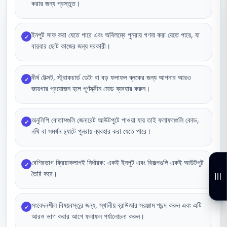
করার জন্য প্রস্তুত।
ইনপুট সাফ করা যেতে পারে এবং অবিলম্বে পুনরায় গণনা করা যেতে পারে, যা
✓
বারবার ছোট কাজের জন্য দরকারী।
দীর্ঘ টেক্সট, স্ট্রাকচার্ড ডেটা বা বড় ফলাফল ব্লকের জন্য আপনার আরও
✓
জায়গার প্রয়োজন হলে পূর্ণস্ক্রীন মোড ব্যবহার করুন।
অনুলিপি বোতামগুলি জেনারেট আউটপুটে পাওয়া যায় তাই ফলাফলগুলি কোড,
✓
নথি বা সমর্থন চ্যাটে পুনরায় ব্যবহার করা যেতে পারে।
বেশিরভাগ ক্রিয়াকলাপই নির্ধারক: একই ইনপুট এবং বিকল্পগুলি একই আউটপুট
✓
তৈরি করে।
সংবেদনশীল বিষয়বস্তুর জন্য, স্থানীয় ব্রাউজার সরঞ্জাম পছন্দ করুন এবং এটি
✓
আরও ভাগ করার আগে ফলাফল পর্যালোচনা করুন।