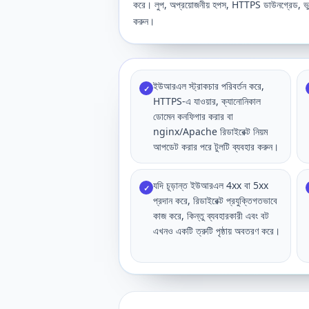
করে। লুপ, অপ্রয়োজনীয় হপস, HTTPS ডাউনগ্রেড, ভুল ক
করুন।
ইউআরএল স্ট্রাকচার পরিবর্তন করে,
✓
HTTPS-এ যাওয়ার, ক্যানোনিকাল
ডোমেন কনফিগার করার বা
nginx/Apache রিডাইরেক্ট নিয়ম
আপডেট করার পরে টুলটি ব্যবহার করুন।
যদি চূড়ান্ত ইউআরএল 4xx বা 5xx
✓
প্রদান করে, রিডাইরেক্ট প্রযুক্তিগতভাবে
কাজ করে, কিন্তু ব্যবহারকারী এবং বট
এখনও একটি ত্রুটি পৃষ্ঠায় অবতরণ করে।