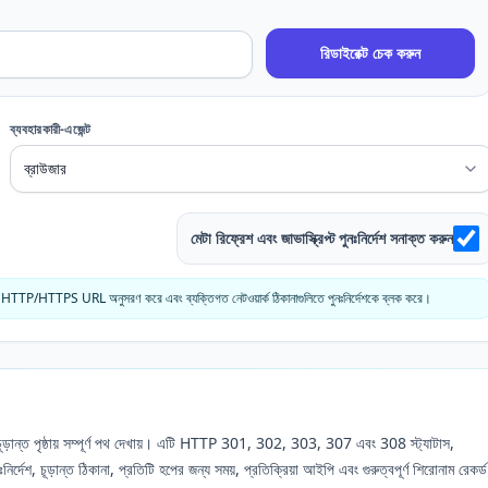
রিডাইরেক্ট চেক করুন
ব্যবহারকারী-এজেন্ট
মেটা রিফ্রেশ এবং জাভাস্ক্রিপ্ট পুনঃনির্দেশ সনাক্ত করুন
নীন HTTP/HTTPS URL অনুসরণ করে এবং ব্যক্তিগত নেটওয়ার্ক ঠিকানাগুলিতে পুনঃনির্দেশকে ব্লক করে।
ূড়ান্ত পৃষ্ঠায় সম্পূর্ণ পথ দেখায়। এটি HTTP 301, 302, 303, 307 এবং 308 স্ট্যাটাস,
নির্দেশ, চূড়ান্ত ঠিকানা, প্রতিটি হপের জন্য সময়, প্রতিক্রিয়া আইপি এবং গুরুত্বপূর্ণ শিরোনাম রেকর্ড