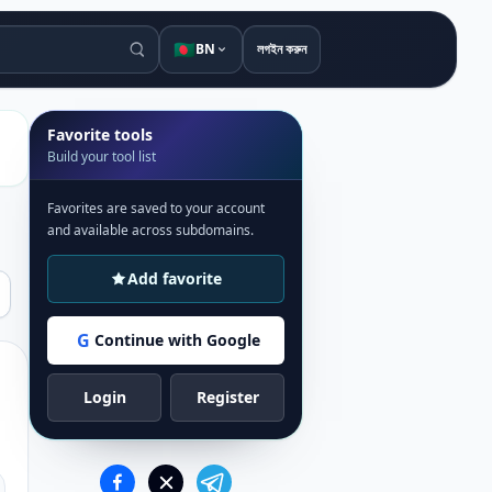
🇧🇩
BN
লগইন করুন
Favorite tools
Build your tool list
Favorites are saved to your account
and available across subdomains.
Add favorite
G
Continue with Google
Login
Register