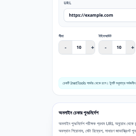
URL
সীমা
টাইমআউট
-
+
-
+
চেকটি InetTools সার্ভার থেকে চলে। টুলটি শুধুমাত্র সর্বজ
অনলাইন চেকার পুনঃনির্দেশ
অনলাইন পুনঃনির্দেশ পরীক্ষক প্রথম URL অনুরোধ থেকে চ
অবস্থান শিরোনাম, মেটা রিফ্রেশ, সাধারণ জাভাস্ক্রিপ্ট পুনঃ