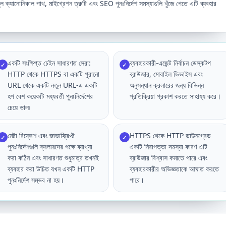
্যানোনিকাল পাথ, মাইগ্রেশন ত্রুটি এবং SEO পুনঃনির্দেশ সমস্যাগুলি খুঁজে পেতে এটি ব্যবহার
একটি সংক্ষিপ্ত চেইন সাধারণত সেরা:
ব্যবহারকারী-এজেন্ট নির্বাচন ডেস্কটপ
✓
✓
HTTP থেকে HTTPS বা একটি পুরানো
ব্রাউজার, মোবাইল ডিভাইস এবং
URL থেকে একটি নতুন URL-এ একটি
অনুসন্ধান ক্রলারের জন্য বিভিন্ন
হপ বেশ কয়েকটি মধ্যবর্তী পুনঃনির্দেশের
প্রতিক্রিয়া প্রকাশ করতে সাহায্য করে।
চেয়ে ভাল৷
মেটা রিফ্রেশ এবং জাভাস্ক্রিপ্ট
HTTPS থেকে HTTP ডাউনগ্রেড
✓
✓
পুনঃনির্দেশগুলি ক্রলারদের পক্ষে ব্যাখ্যা
একটি নিরাপত্তা সমস্যা কারণ এটি
করা কঠিন এবং সাধারণত শুধুমাত্র তখনই
ব্রাউজার বিশ্বাস কমাতে পারে এবং
ব্যবহার করা উচিত যখন একটি HTTP
ব্যবহারকারীর অভিজ্ঞতাকে আঘাত করতে
পুনঃনির্দেশ সম্ভব না হয়।
পারে।