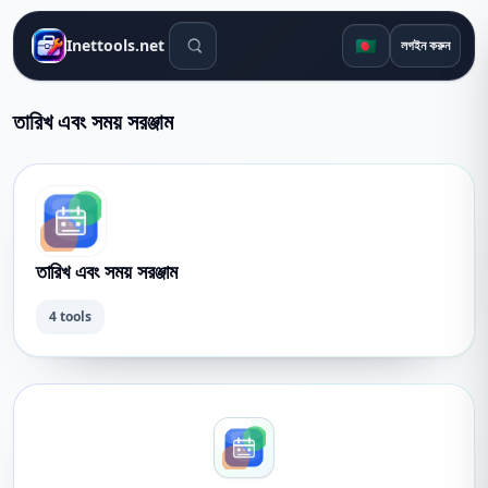
সার্চ টুলস
🇧🇩
Inettools.net
লগইন করুন
তারিখ এবং সময় সরঞ্জাম
তারিখ এবং সময় সরঞ্জাম
4 tools