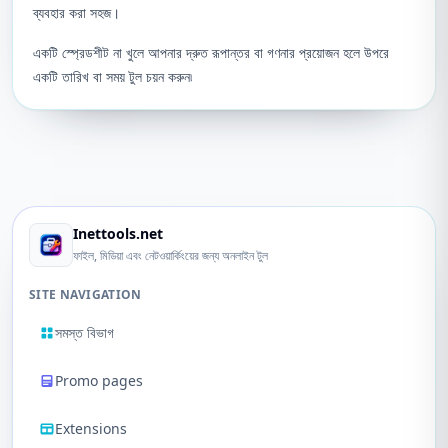
ব্যবহার করা সহজ।
একটি স্প্রেডশীট না খুলে আপনার দ্রুত রূপান্তর বা গণনার প্রয়োজন হলে উপরে
একটি তারিখ বা সময় টুল চয়ন করুন৷
Inettools.net
ফাইল, মিডিয়া এবং নেটওয়ার্কিংয়ের জন্য অনলাইন টুল
SITE NAVIGATION
সমস্ত বিভাগ
Promo pages
Extensions