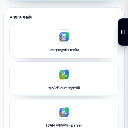
অন্যান্য সরঞ্জাম
লোন ক্যালকুলেটর অনলাইন
গ্রস/নেট পেচেক অনুমানকারী
IBAN ভ্যালিডেটর ও parser